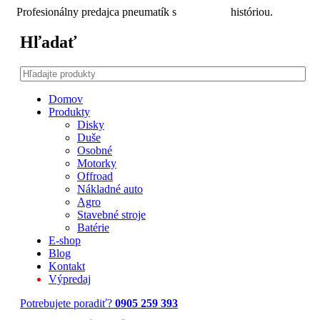
Profesionálny predajca pneumatík s
30 ročnou
históriou.
Hľadať
Domov
Produkty
Disky
Duše
Osobné
Motorky
Offroad
Nákladné auto
Agro
Stavebné stroje
Batérie
E-shop
Blog
Kontakt
Výpredaj
Potrebujete poradiť?
0905 259 393