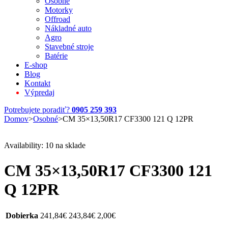
Osobné
Motorky
Offroad
Nákladné auto
Agro
Stavebné stroje
Batérie
E-shop
Blog
Kontakt
Výpredaj
Potrebujete poradiť?
0905 259 393
Domov
>
Osobné
>
CM 35×13,50R17 CF3300 121 Q 12PR
Availability:
10 na sklade
CM 35×13,50R17 CF3300 121
Q 12PR
Dobierka
241,84
€
243,84
€
2,00
€