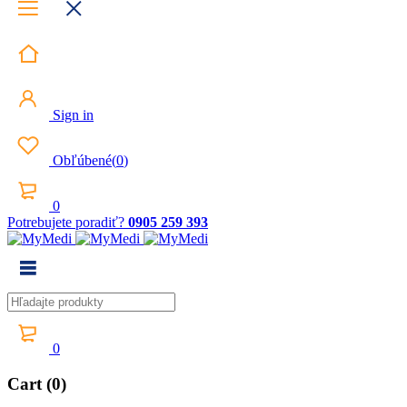
Sign in
Obľúbené
(
0
)
0
Potrebujete poradiť?
0905 259 393
0
Cart (0)