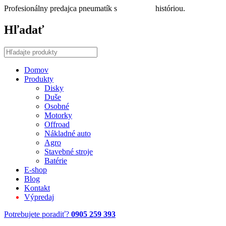
Profesionálny predajca pneumatík s
30 ročnou
históriou.
Hľadať
Domov
Produkty
Disky
Duše
Osobné
Motorky
Offroad
Nákladné auto
Agro
Stavebné stroje
Batérie
E-shop
Blog
Kontakt
Výpredaj
Potrebujete poradiť?
0905 259 393