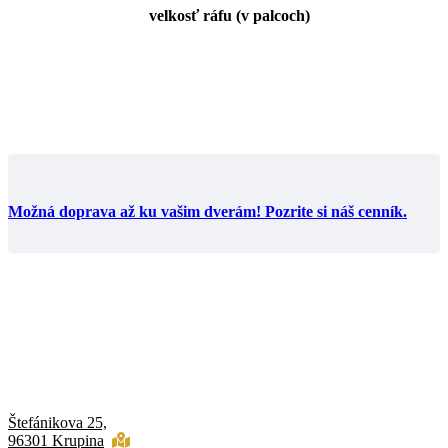
velkosť ráfu (v palcoch)
Možná doprava až ku vašim dverám! Pozrite si náš cenník.
Štefánikova 25,
96301 Krupina