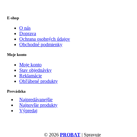
E-shop
O nás
Doprava
Ochrana osobných údajov
Obchodné podmienky
Moje konto
Moje konto
Stav objednávky
Reklamácie
Obľúbené produkty
Prevádzka
Najpredávanejšie
Najnovšie produkty
Výpredaj
© 2026
PROBAT
| Spravuje