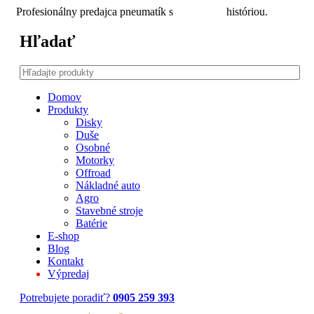
Profesionálny predajca pneumatík s
30 ročnou
históriou.
Hľadať
Domov
Produkty
Disky
Duše
Osobné
Motorky
Offroad
Nákladné auto
Agro
Stavebné stroje
Batérie
E-shop
Blog
Kontakt
Výpredaj
Potrebujete poradiť?
0905 259 393