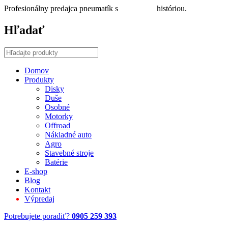
Profesionálny predajca pneumatík s
30 ročnou
históriou.
Hľadať
Domov
Produkty
Disky
Duše
Osobné
Motorky
Offroad
Nákladné auto
Agro
Stavebné stroje
Batérie
E-shop
Blog
Kontakt
Výpredaj
Potrebujete poradiť?
0905 259 393