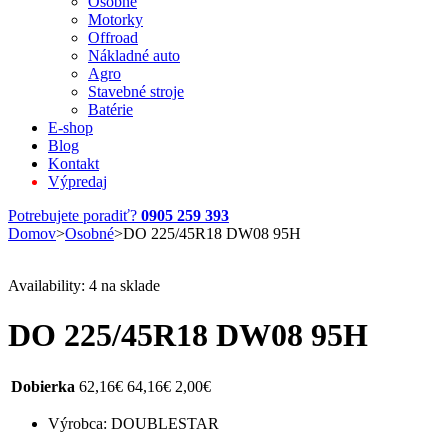
Osobné
Motorky
Offroad
Nákladné auto
Agro
Stavebné stroje
Batérie
E-shop
Blog
Kontakt
Výpredaj
Potrebujete poradiť?
0905 259 393
Domov
>
Osobné
>
DO 225/45R18 DW08 95H
Availability:
4 na sklade
DO 225/45R18 DW08 95H
Dobierka
62,16
€
64,16
€
2,00
€
Výrobca: DOUBLESTAR