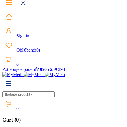
Sign in
Obľúbené
(
0
)
0
Potrebujete poradiť?
0905 259 393
0
Cart (0)