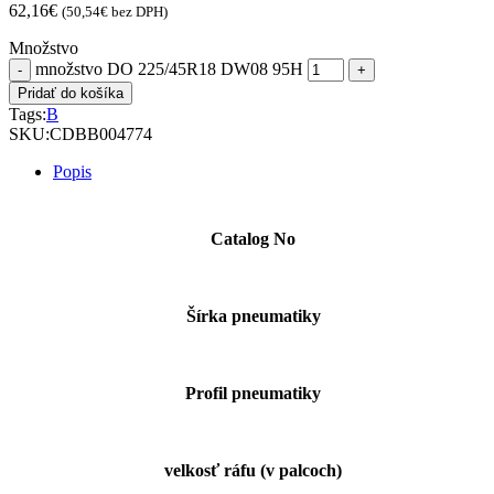
62,16
€
(
50,54
€
bez DPH)
Množstvo
množstvo DO 225/45R18 DW08 95H
Pridať do košíka
Tags:
B
SKU:
CDBB004774
Popis
Catalog No
Šírka pneumatiky
Profil pneumatiky
velkosť ráfu (v palcoch)