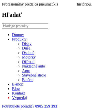
Profesionálny predajca pneumatík s
30 ročnou
históriou.
Hľadať
Domov
Produkty
Disky
Duše
Osobné
Motorky
Offroad
Nákladné auto
Agro
Stavebné stroje
Batérie
E-shop
Blog
Kontakt
Výpredaj
Potrebujete poradiť?
0905 259 393