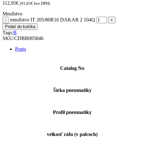
112,95
€
(
91,83
€
bez DPH)
Množstvo
množstvo IT 205/80R16 DAKAR 2 104Q
Pridať do košíka
Tags:
B
SKU:
CDBB005846
Popis
Catalog No
Šírka pneumatiky
Profil pneumatiky
velkosť ráfu (v palcoch)