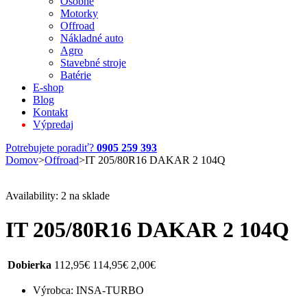
Osobné
Motorky
Offroad
Nákladné auto
Agro
Stavebné stroje
Batérie
E-shop
Blog
Kontakt
Výpredaj
Potrebujete poradiť?
0905 259 393
Domov
>
Offroad
>
IT 205/80R16 DAKAR 2 104Q
Availability:
2 na sklade
IT 205/80R16 DAKAR 2 104Q
Dobierka
112,95
€
114,95
€
2,00
€
Výrobca: INSA-TURBO