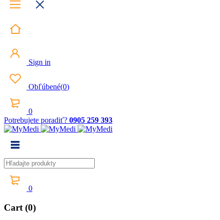
Sign in
Obľúbené
(
0
)
0
Potrebujete poradiť?
0905 259 393
0
Cart (0)