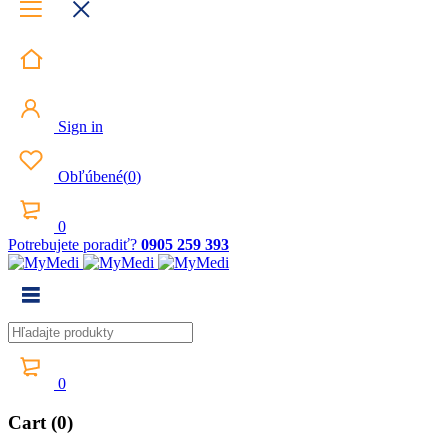
Sign in
Obľúbené
(
0
)
0
Potrebujete poradiť?
0905 259 393
0
Cart (0)