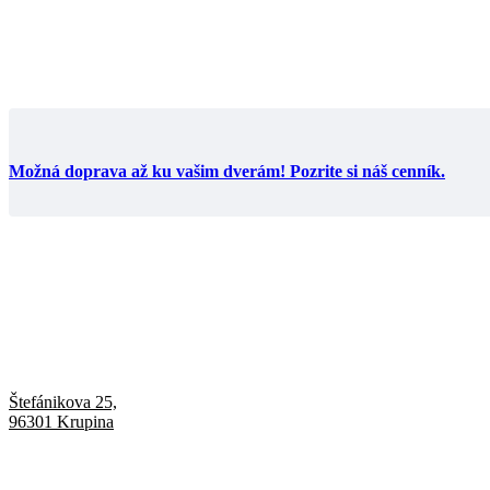
Možná doprava až ku vašim dverám! Pozrite si náš cenník.
Štefánikova 25,
96301 Krupina