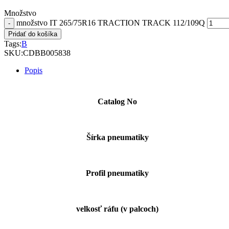
Množstvo
množstvo IT 265/75R16 TRACTION TRACK 112/109Q
Pridať do košíka
Tags:
B
SKU:
CDBB005838
Popis
Catalog No
Šírka pneumatiky
Profil pneumatiky
velkosť ráfu (v palcoch)