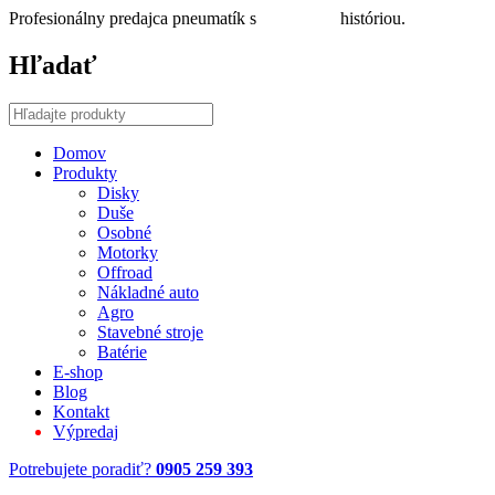
Profesionálny predajca pneumatík s
30 ročnou
históriou.
Hľadať
Domov
Produkty
Disky
Duše
Osobné
Motorky
Offroad
Nákladné auto
Agro
Stavebné stroje
Batérie
E-shop
Blog
Kontakt
Výpredaj
Potrebujete poradiť?
0905 259 393