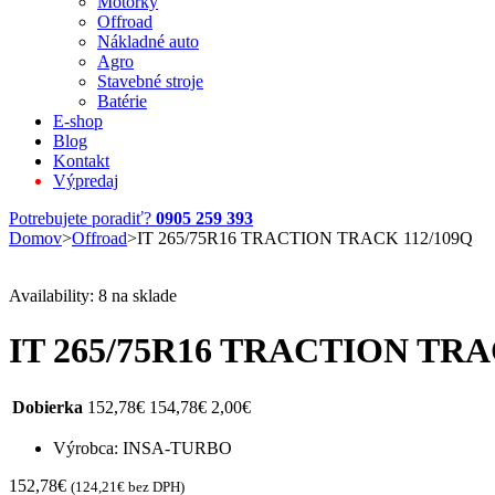
Motorky
Offroad
Nákladné auto
Agro
Stavebné stroje
Batérie
E-shop
Blog
Kontakt
Výpredaj
Potrebujete poradiť?
0905 259 393
Domov
>
Offroad
>
IT 265/75R16 TRACTION TRACK 112/109Q
Availability:
8 na sklade
IT 265/75R16 TRACTION TRA
Dobierka
152,78
€
154,78
€
2,00
€
Výrobca: INSA-TURBO
152,78
€
(
124,21
€
bez DPH)