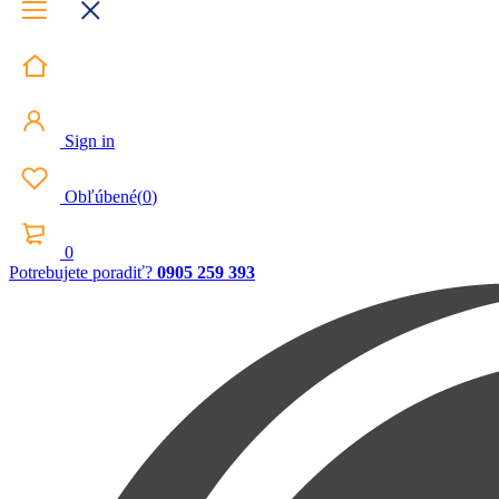
Sign in
Obľúbené
(
0
)
0
Potrebujete poradiť?
0905 259 393