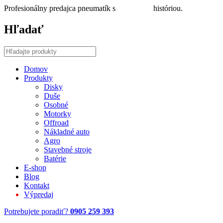
Profesionálny predajca pneumatík s
30 ročnou
históriou.
Hľadať
Domov
Produkty
Disky
Duše
Osobné
Motorky
Offroad
Nákladné auto
Agro
Stavebné stroje
Batérie
E-shop
Blog
Kontakt
Výpredaj
Potrebujete poradiť?
0905 259 393