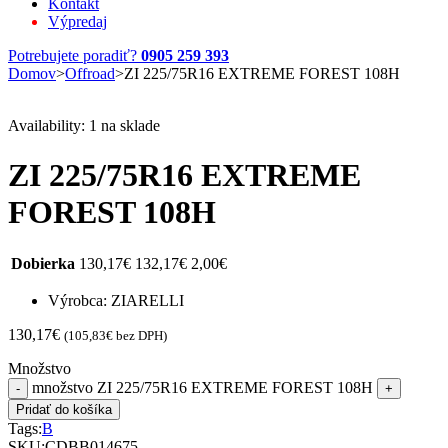
Kontakt
Výpredaj
Potrebujete poradiť?
0905 259 393
Domov
>
Offroad
>
ZI 225/75R16 EXTREME FOREST 108H
Availability:
1 na sklade
ZI 225/75R16 EXTREME
FOREST 108H
Dobierka
130,17
€
132,17
€
2,00
€
Výrobca: ZIARELLI
130,17
€
(
105,83
€
bez DPH)
Množstvo
množstvo ZI 225/75R16 EXTREME FOREST 108H
Pridať do košíka
Tags:
B
SKU:
CDBB014675